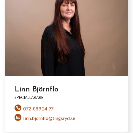
Linn Björnflo
SPECIALLÄRARE
072-889 24 97
linn.bjornflo@tingsryd.se