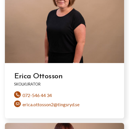
Erica Ottosson
SKOLKURATOR
072-546 44 34
erica.ottosson2@tingsryd.se