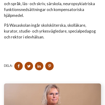
och språk, läs- och skriv, särskola, neuropsykiatriska
funktionsnedsättningar och kompensatoriska
hjälpmedel.
På Wasaskolan ingår skolsköterska, skolläkare,
kurator, studie- och yrkesvägledare, specialpedagog
och rektor i elevhälsan.
DELA
DELA
DELA
DELA
DELA:
PÅ
PÅ
PÅ
PÅ
FACEBOOK
TWITTER
LINKEDIN
PINTEREST