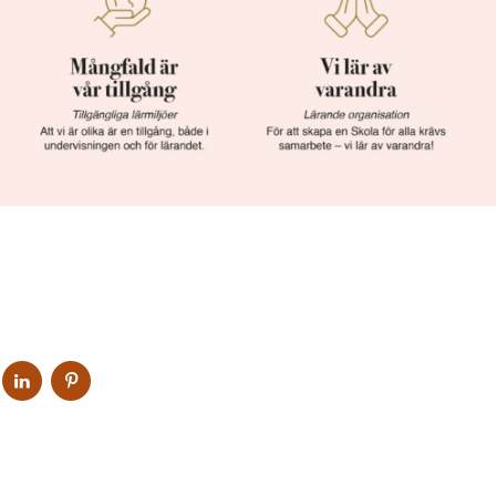
DELA
DELA
DELA
PÅ
PÅ
PÅ
OOK
TWITTER
LINKEDIN
PINTEREST