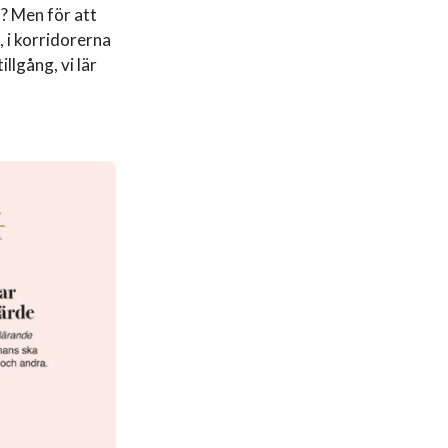
”? Men för att
 i korridorerna
llgång, vi lär