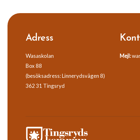
Adress
Kont
Wasaskolan
Mejl:
was
Box 88
(besöksadress: Linnerydsvägen 8)
362 31 Tingsryd