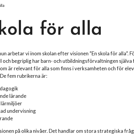
lla
kola för alla
n arbetar vi inom skolan efter visionen ”En skola för alla”. Fö
l och begriplig har barn- och utbildningsförvaltningen själva f
som är relevant för alla som finns i verksamheten och för ele
De fem rubrikerna är:
edagogik
nde lärande
 lärmiljöer
rad undervisning
ärande
sionen på olika nivåer. Det handlar om stora strategiska fr