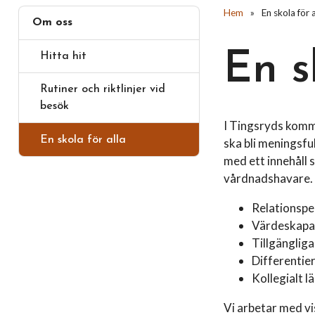
Hem
»
En skola för a
Om oss
En s
Hitta hit
Rutiner och riktlinjer vid
besök
I Tingsryds kommu
En skola för alla
ska bli meningsful
med ett innehåll 
vårdnadshavare. 
Relationsp
Värdeskapa
Tillgängliga
Differentie
Kollegialt l
Vi arbetar med vi