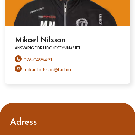
Mikael Nilsson
ANSVARIG FÖR HOCKEYGYMNASIET
076-0495491
mikael.nilsson@taif.nu
Adress