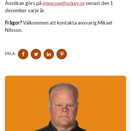
Ansökan görs på
www.swehockey.se
senast den 1
december varje år.
Frågor?
Välkommen att kontakta ansvarig Mikael
Nilsson.
DELA
DELA
DELA
DELA
DELA:
PÅ
PÅ
PÅ
PÅ
FACEBOOK
TWITTER
LINKEDIN
PINTEREST