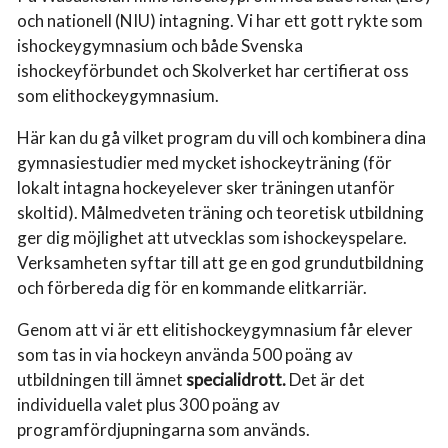
och nationell (NIU) intagning. Vi har ett gott rykte som
ishockeygymnasium och både Svenska
ishockeyförbundet och Skolverket har certifierat oss
som elithockeygymnasium.
Här kan du gå vilket program du vill och kombinera dina
gymnasiestudier med mycket ishockeyträning (för
lokalt intagna hockeyelever sker träningen utanför
skoltid). Målmedveten träning och teoretisk utbildning
ger dig möjlighet att utvecklas som ishockeyspelare.
Verksamheten syftar till att ge en god grundutbildning
och förbereda dig för en kommande elitkarriär.
Genom att vi är ett elitishockeygymnasium får elever
som tas in via hockeyn använda 500 poäng av
utbildningen till ämnet
specialidrott.
Det är det
individuella valet plus 300 poäng av
programfördjupningarna som används.