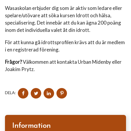
Wasaskolan erbjuder dig som är aktiv som ledare eller
spelare/utövare att söka kursen Idrott och hälsa,
specialisering. Det innebär att du kan ägna 200 poäng
inom det individuella valet åt din idrott.
För att kunna gå idrottsprofilen krävs att du är medlem
i en registrerad förening.
Frågor?
Välkommen att kontakta Urban Midenby eller
Joakim Prytz.
DELA
DELA
DELA
DELA
DELA:
PÅ
PÅ
PÅ
PÅ
FACEBOOK
TWITTER
LINKEDIN
PINTEREST
Information