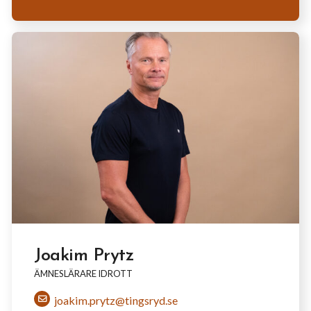
Joakim Prytz
ÄMNESLÄRARE IDROTT
joakim.prytz@tingsryd.se