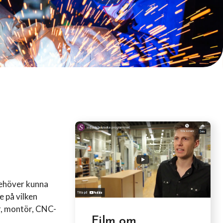
behöver kunna
e på vilken
er, montör, CNC-
Film om