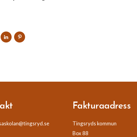
DELA
DELA
DELA
PÅ
PÅ
PÅ
OOK
TWITTER
LINKEDIN
PINTEREST
akt
Fakturaadress
askolan@tingsryd.se
Tingsryds kommun
Box 88