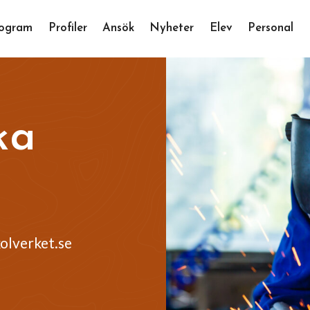
ogram
Profiler
Ansök
Nyheter
Elev
Personal
ka
olverket.se