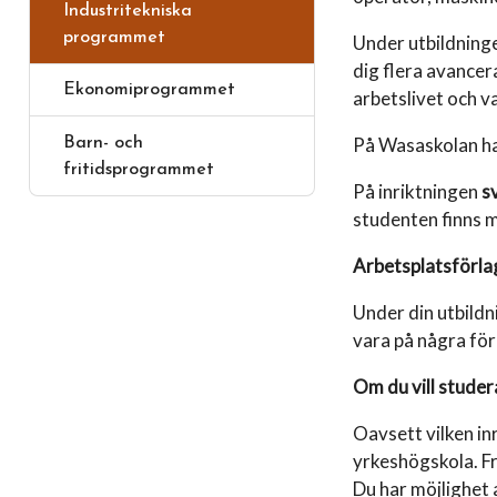
Industritekniska
programmet
Under utbildning
dig flera avancer
Ekonomiprogrammet
arbetslivet och va
På Wasaskolan har
Barn- och
fritidsprogrammet
På inriktningen
s
studenten finns m
Arbetsplatsförla
Under din utbildn
vara på några fö
Om du vill studer
Oavsett vilken in
yrkeshögskola. Fr
Du har möjlighet 