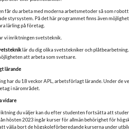
en får du arbeta med moderna arbetsmetoder så som robotte
ade styrsystem. På det här programmet finns även möjlighete
ra lärling på företag.
 vi inriktningen svetsteknik.
vetsteknik
lär du dig olika svetstekniker och plåtbearbetning.
öjligheten att arbeta som svetsare.
gt lärande
ing har du 18 veckor APL, arbetsförlagt lärande. Under de v
retag i närområdet.
a vidare
riktning du väljer kan du efter studenten fortsätta att stude
ån hösten 2023 ingår kurser för allmän behörighet för högsk
att välja bort de högskoleförberedande kurserna under utbil