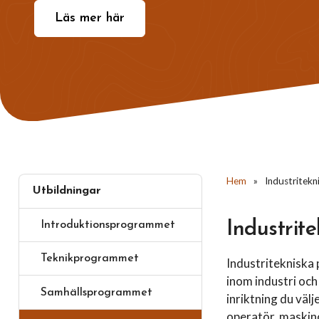
Läs mer här
Hem
»
Industritek
Utbildningar
Industrit
Introduktionsprogrammet
Teknikprogrammet
Industritekniska 
inom industri och 
Samhällsprogrammet
inriktning du väl
operatör, maskin