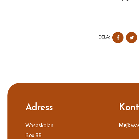
DELA
DELA:
PÅ
FACEB
Adress
Kont
Wasaskolan
Mejl:
was
Box 88