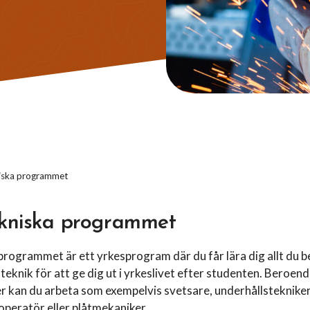
niska programmet
ekniska programmet
programmet är ett yrkesprogram där du får lära dig allt du 
teknik för att ge dig ut i yrkeslivet efter studenten. Beroend
jer kan du arbeta som exempelvis svetsare, underhållsteknik
operatör eller plåtmekaniker.