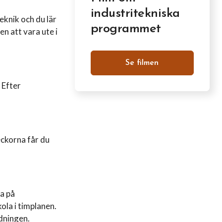
industritekniska
knik och du lär
programmet
n att vara ute i
Se filmen
 Efter
eckorna får du
ra på
ola i timplanen.
dningen.